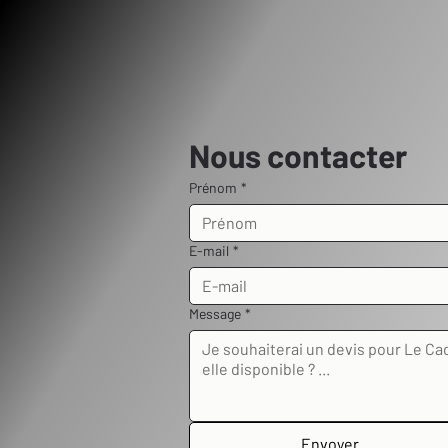
Nous contacter
Prénom
*
E-mail
*
Message
*
Envoyer