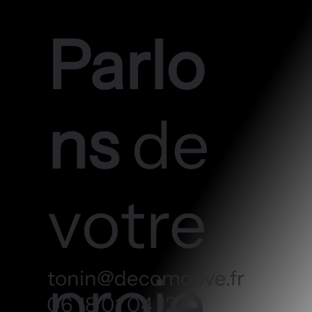
Parlo
ns
de
votre
proje
tonin@decomoove.fr
06 18 01 04 12