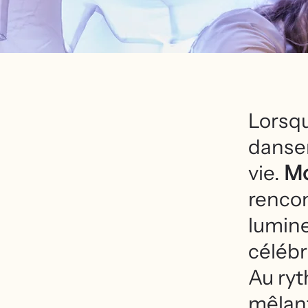
Lorsq
danser
vie.
Mo
rencon
lumine
célébr
Au ry
mêlant