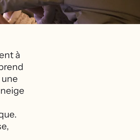
ent à
 prend
à une
 neige
que.
e,