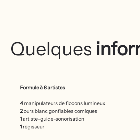
Quelques
infor
Formule à 8 artistes
4
manipulateurs de flocons lumineux
2
ours blanc gonflables comiques
1
artiste-guide-sonorisation
1
régisseur