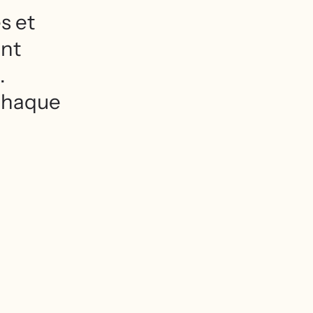
s et
ant
.
chaque