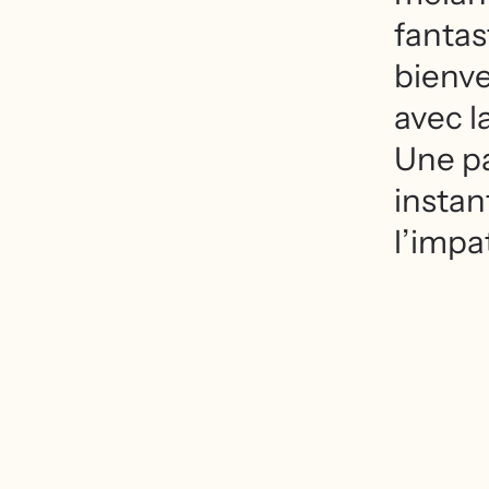
fantas
bienve
avec l
Une pa
instan
l’impa