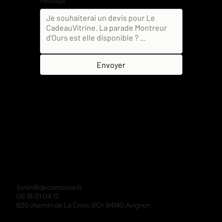
Message
*
Envoyer
tonin@decomoove.fr
06 18 01 04 12
626 chemin de La Croix d'Or 84140 Avignon